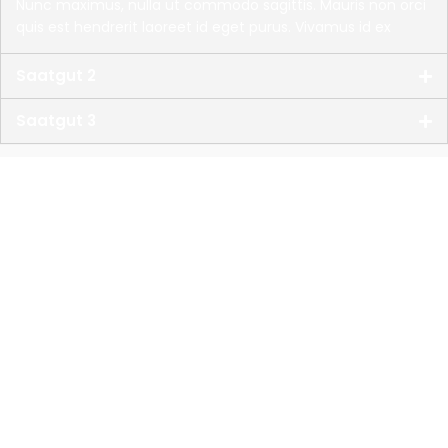
Nunc maximus, nulla ut commodo sagittis. Mauris non orci
quis est hendrerit laoreet id eget purus. Vivamus id ex
Saatgut 2
Saatgut 3
Besser beraten.
Lohnunternehmen Flaskamp
Röckinghausener Straße 6
33378 Rheda-Wiedenbrück
Sie benötigen Hilfe?