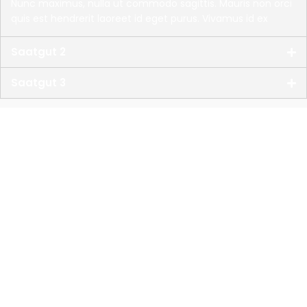
Nunc maximus, nulla ut commodo sagittis. Mauris non orci
quis est hendrerit laoreet id eget purus. Vivamus id ex
Saatgut 2
Saatgut 3
Besser beraten.
Lohnunternehmen Flaskamp
Röckinghausener Straße 6
33378 Rheda-Wiedenbrück
Sie benötigen Hilfe?